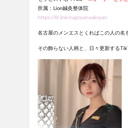
所属：Lion鍼灸整体院
https://lit.link/nagoyanoakoyan
名古屋のメンエスとくればこの人の名
その飾らない人柄と、日々更新するTik