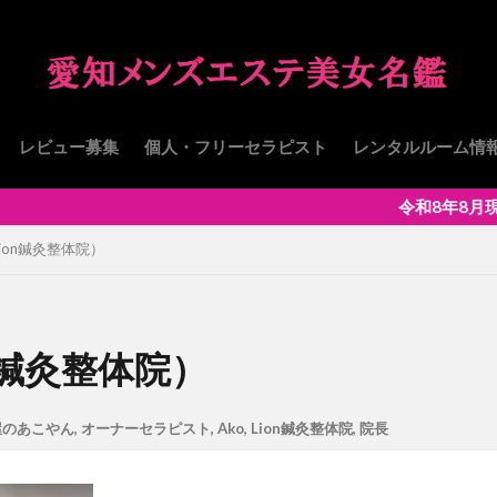
レビュー募集
個人・フリーセラピスト
レンタルルーム情
令和8年8月現在、173名
ion鍼灸整体院）
n鍼灸整体院）
屋のあこやん
,
オーナーセラピスト
,
Ako
,
Lion鍼灸整体院
,
院長