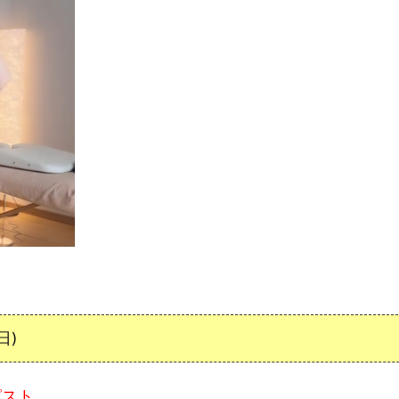
日)
ピスト